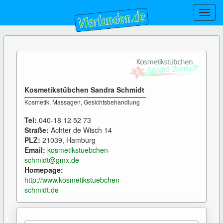
Toggl
navig
Kosmetikstübchen Sandra Schmidt
Kosmetik, Massagen, Gesichtsbehandlung
Tel:
040-18 12 52 73
Straße:
Achter de Wisch 14
PLZ:
21039, Hamburg
Email:
kosmetikstuebchen-
schmidt@gmx.de
Homepage:
http://www.kosmetikstuebchen-
schmidt.de