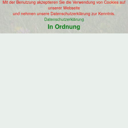
Mit der Benutzung akzeptieren Sie die Verwendung von Cookies auf
unserer Webseite
und nehmen unsere Datenschutzerklärung zur Kenntnis.
Datenschutzerklärung
In Ordnung
Startseite
Schlauchboot
Wettkampf FF-
Neuengamme
08. August ab 13 Uhr