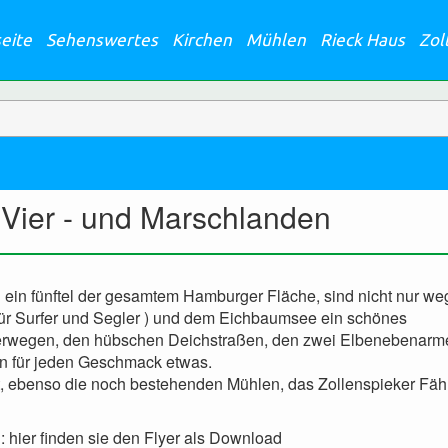
seite
Sehenswertes
Kirchen
Mühlen
Rieck Haus
Zol
 Vier - und Marschlanden
d ein fünftel der gesamtem Hamburger Fläche, sind nicht nur we
ür Surfer und Segler ) und dem Eichbaumsee ein schönes
nderwegen, den hübschen Deichstraßen, den zwei Elbenebenarm
n für jeden Geschmack etwas.
rt, ebenso die noch bestehenden Mühlen, das Zollenspieker Fä
 hier finden sie den Flyer als Download