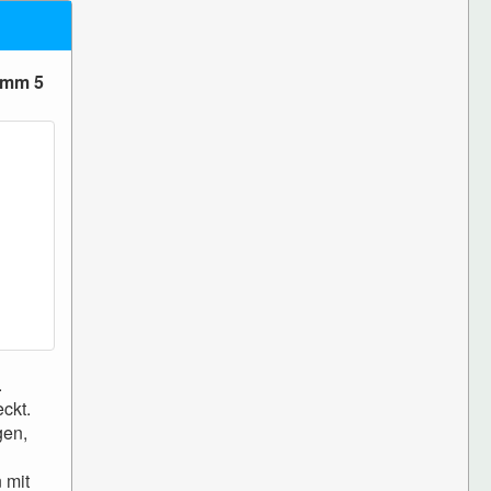
amm 5
.
ckt.
gen,
 mit