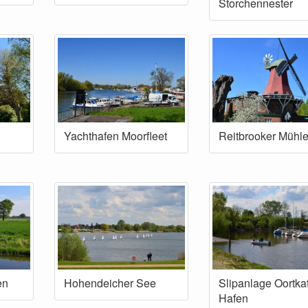
Storchennester
Yachthafen Moorfleet
Reitbrooker Mühl
en
Hohendeicher See
Slipanlage Oortka
Hafen