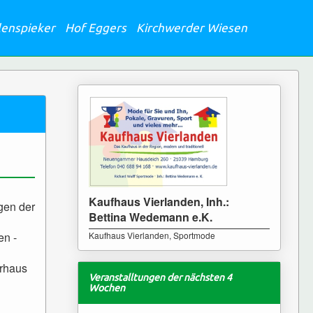
lenspieker
Hof Eggers
Kirchwerder Wiesen
Kaufhaus Vierlanden, Inh.:
gen der
Bettina Wedemann e.K.
en -
Kaufhaus Vierlanden, Sportmode
hrhaus
Veranstalltungen der nächsten 4
Wochen