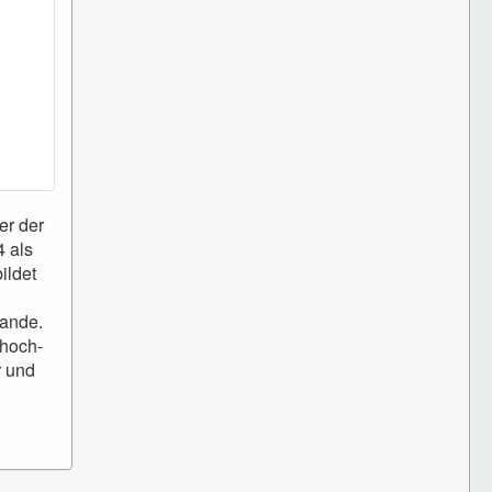
er der
4 als
ildet
lande.
 hoch-
r und